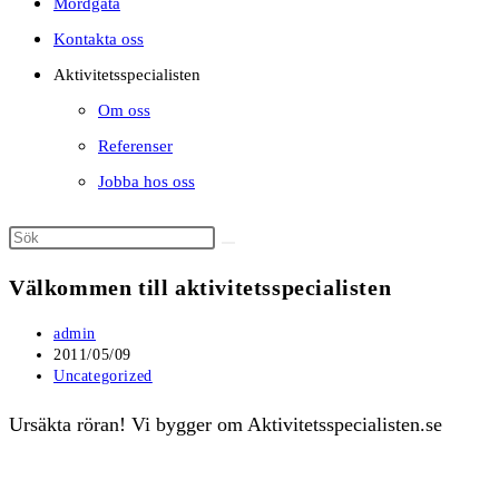
Mordgåta
Kontakta oss
Aktivitetsspecialisten
Om oss
Referenser
Jobba hos oss
Välkommen till aktivitetsspecialisten
Inläggsförfattare:
admin
Inlägget
2011/05/09
publicerat:
Inläggskategori:
Uncategorized
Ursäkta röran! Vi bygger om Aktivitetsspecialisten.se