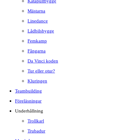
Katapultbygge
Mästarna
Linedance
Lådbilsbygge
Femkamp
Fångarna
Da Vinci koden
Tur eller otur?
Kluringen
Teambuilding
Föreläsningar
Underhållning
Trollkarl
Trubadur