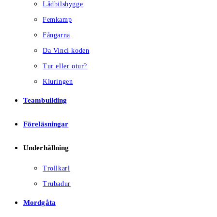
Lådbilsbygge
Femkamp
Fångarna
Da Vinci koden
Tur eller otur?
Kluringen
Teambuilding
Föreläsningar
Underhållning
Trollkarl
Trubadur
Mordgåta