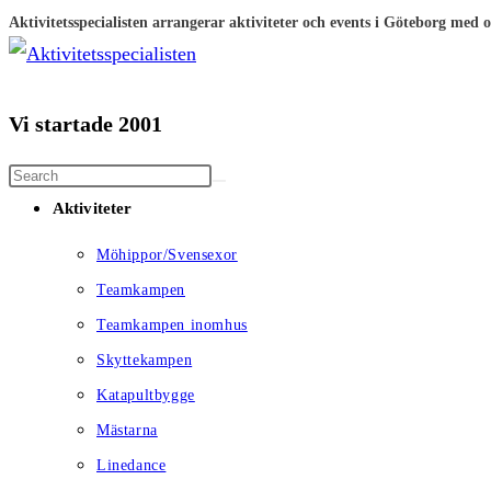
Hoppa
Aktivitetsspecialisten arrangerar aktiviteter och events i Göteborg med
till
innehållet
Vi startade 2001
Aktiviteter
Möhippor/Svensexor
Teamkampen
Teamkampen inomhus
Skyttekampen
Katapultbygge
Mästarna
Linedance